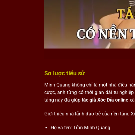
Sơ lược tiểu sử
Minh Quang không chỉ là một nhà điều hành
cược, anh từng có thời gian dài tu nghiệ
tảng này đã giúp
tác giả Xóc Đĩa online
xâ
Giới thiệu nhà lãnh đạo trẻ của nền tảng Xó
Họ và tên: Trần Minh Quang.