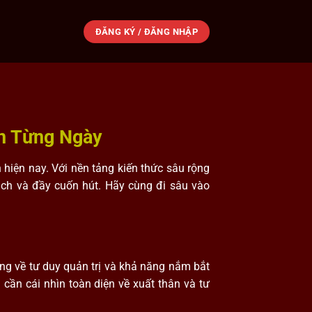
ĐĂNG KÝ / ĐĂNG NHẬP
ện Từng Ngày
 hiện nay. Với nền tảng kiến thức sâu rộng
bạch và đầy cuốn hút. Hãy cùng đi sâu vào
ng về tư duy quản trị và khả năng nắm bắt
cần cái nhìn toàn diện về xuất thân và tư