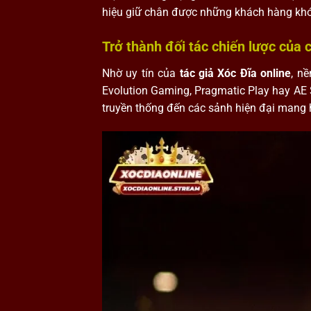
hiệu giữ chân được những khách hàng khó 
Trở thành đối tác chiến lược của 
Nhờ uy tín của
tác giả Xóc Đĩa online
, n
Evolution Gaming, Pragmatic Play hay AE
truyền thống đến các sảnh hiện đại mang