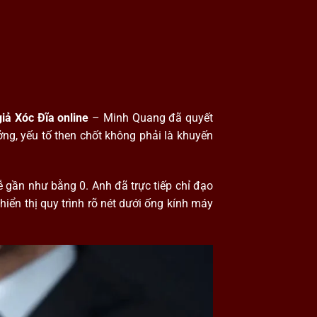
giả Xóc Đĩa online
– Minh Quang đã quyết
ởng, yếu tố then chốt không phải là khuyến
ễ gần như bằng 0. Anh đã trực tiếp chỉ đạo
hiển thị quy trình rõ nét dưới ống kính máy