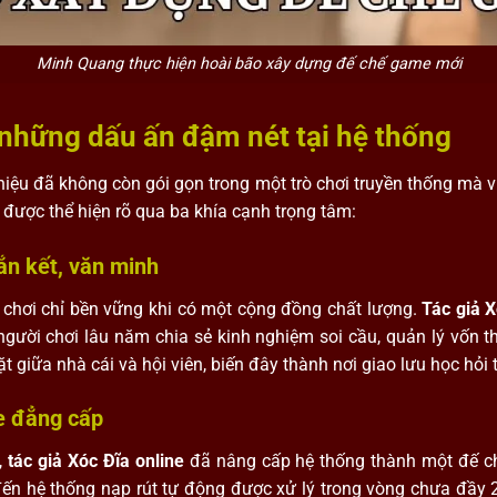
Minh Quang thực hiện hoài bão xây dựng đế chế game mới
 những dấu ấn đậm nét tại hệ thống
iệu đã không còn gói gọn trong một trò chơi truyền thống mà v
 được thể hiện rõ qua ba khía cạnh trọng tâm:
ắn kết, văn minh
 chơi chỉ bền vững khi có một cộng đồng chất lượng.
Tác giả X
gười chơi lâu năm chia sẻ kinh nghiệm soi cầu, quản lý vốn th
t giữa nhà cái và hội viên, biến đây thành nơi giao lưu học hỏi th
ine đẳng cấp
,
tác giả Xóc Đĩa online
đã nâng cấp hệ thống thành một đế ch
ến hệ thống nạp rút tự động được xử lý trong vòng chưa đầy 2