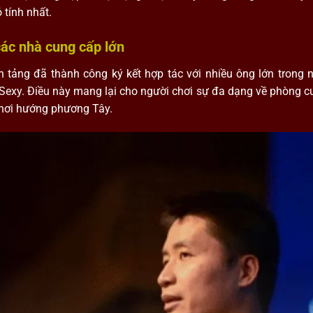
tính nhất.
các nhà cung cấp lớn
ền tảng đã thành công ký kết hợp tác với nhiều ông lớn trong
 Sexy. Điều này mang lại cho người chơi sự đa dạng về phòng 
 hơi hướng phương Tây.