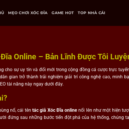
HỦ
MẸO CHƠI XÓC ĐĨA
GAME HOT
TOP NHÀ CÁI
 Đĩa Online – Bản Lĩnh Được Tôi Luy
ng cho sự uy tín và đổi mới trong cộng đồng cá cược trực tuyến
ân gian trở thành trải nghiệm giải trí công nghệ cao, minh 
 CEO tài năng này ngay dưới đây.
ai?
bùng nổ, cái tên
tác giả Xóc Đĩa online
nổi lên như một hiện tượ
gười đứng sau những bước tiến đột phá của hệ thống, chúng ta 