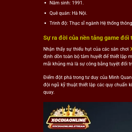
Năm sinh: 1991.
Quê quán: Hà Nội.
Trình độ: Thạc sĩ ngành Hệ thống thông
Sự ra đời của nền tảng game đổi
Nhận thấy sự thiếu hụt của các sân chơi
định dồn toàn bộ tâm huyết để thiết lập m
mãi khủng mà là sự công bằng tuyệt đối t
Điểm đột phá trong tư duy của Minh Quang 
đội ngũ kỹ thuật thiết lập các quy chuẩn k
quay.