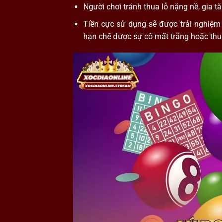
Người chơi tránh thua lỗ nặng nề, gia
Tiền cực sử dụng sẽ được trải nghiệm
hạn chế được sự cố mất trắng hoặc thua