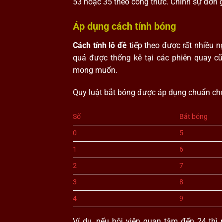
53 hoặc 35 theo công thức. Chính sự đơn 
Áp dụng cách tính bóng
Cách tính lô đề
tiếp theo được rất nhiều n
quả được thống kê tại các phiên quay cũ.
mong muốn.
Quy luật bắt bóng được áp dụng chuẩn cho
Số
Bắt bóng
0
5
1
6
2
7
3
8
4
9
Ví dụ, nếu hội viên quan tâm đến 24 thì