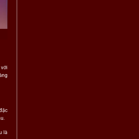
 với
hàng
 đặc
au.
u là