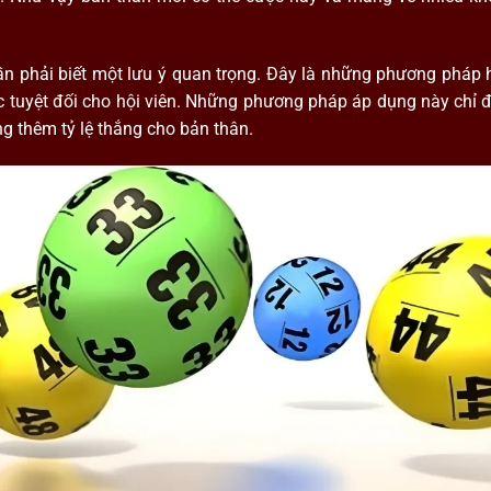
cần phải biết một lưu ý quan trọng. Đây là những phương pháp 
c tuyệt đối cho hội viên. Những phương pháp áp dụng này chỉ
ăng thêm tỷ lệ thắng cho bản thân.