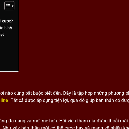
hi cược?
ân binh
iệt
hơi nào cũng bắt buộc biết đến. Đây là tập hợp những phương 
line
. Tất cả được áp dụng tiện lợi, qua đó giúp bản thân có đượ
càng đa dạng và mới mẻ hơn. Hội viên tham gia được thoải mái
 Như vậy bản thân mới có thể cược hay và mang về nhiều kh