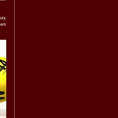
hay,
 đem