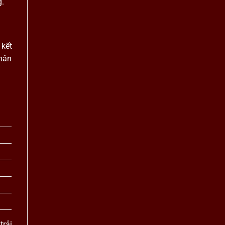
g.
 kết
thân
trải