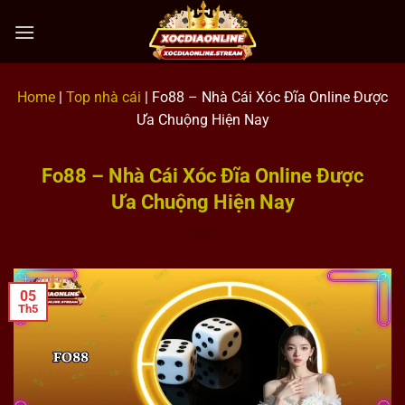
Bỏ
qua
nội
dung
Home
|
Top nhà cái
|
Fo88 – Nhà Cái Xóc Đĩa Online Được
Ưa Chuộng Hiện Nay
Fo88 – Nhà Cái Xóc Đĩa Online Được
Ưa Chuộng Hiện Nay
05
Th5