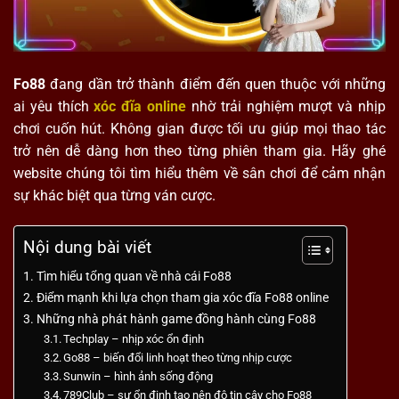
Fo88
đang dần trở thành điểm đến quen thuộc với những
ai yêu thích
xóc đĩa online
nhờ trải nghiệm mượt và nhịp
chơi cuốn hút. Không gian được tối ưu giúp mọi thao tác
trở nên dễ dàng hơn theo từng phiên tham gia. Hãy ghé
website chúng tôi tìm hiểu thêm về sân chơi để cảm nhận
sự khác biệt qua từng ván cược.
Nội dung bài viết
Tìm hiểu tổng quan về nhà cái Fo88
Điểm mạnh khi lựa chọn tham gia xóc đĩa Fo88 online
Những nhà phát hành game đồng hành cùng Fo88
Techplay – nhịp xóc ổn định
Go88 – biến đổi linh hoạt theo từng nhịp cược
Sunwin – hình ảnh sống động
789Club – sự ổn định tạo nên độ tin cậy cho Fo88