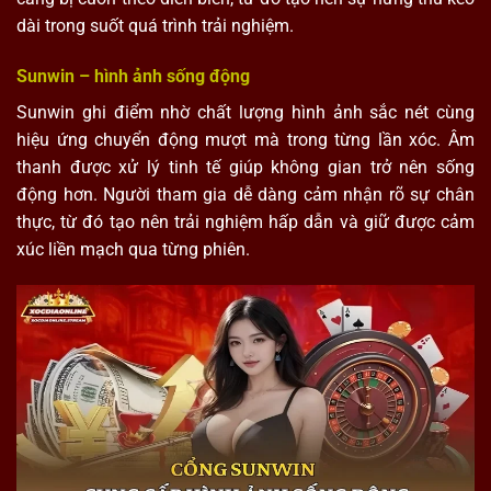
dài trong suốt quá trình trải nghiệm.
Sunwin – hình ảnh sống động
Sunwin ghi điểm nhờ chất lượng hình ảnh sắc nét cùng
hiệu ứng chuyển động mượt mà trong từng lần xóc. Âm
thanh được xử lý tinh tế giúp không gian trở nên sống
động hơn. Người tham gia dễ dàng cảm nhận rõ sự chân
thực, từ đó tạo nên trải nghiệm hấp dẫn và giữ được cảm
xúc liền mạch qua từng phiên.