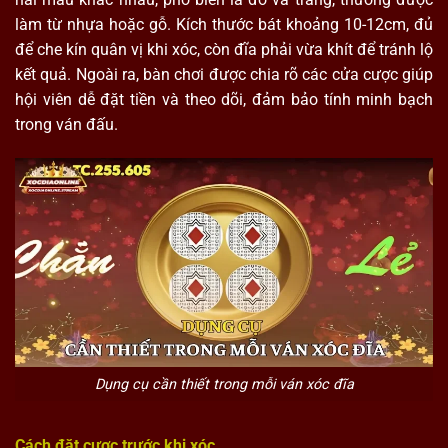
làm từ nhựa hoặc gỗ. Kích thước bát khoảng 10-12cm, đủ
để che kín quân vị khi xóc, còn đĩa phải vừa khít để tránh lộ
kết quả. Ngoài ra, bàn chơi được chia rõ các cửa cược giúp
hội viên dễ đặt tiền và theo dõi, đảm bảo tính minh bạch
trong ván đấu.
Dụng cụ cần thiết trong mỗi ván xóc đĩa
Cách đặt cược trước khi xóc