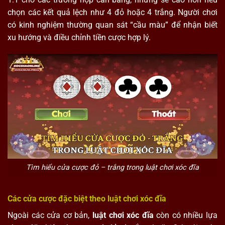
chọn các kết quả lệch như 4 đỏ hoặc 4 trắng. Người chơi
có kinh nghiệm thường quan sát “cầu màu” để nhận biết
xu hướng và điều chỉnh tiền cược hợp lý.
Tìm hiểu cửa cược đỏ – trắng trong luật chơi xóc đĩa
Các cửa cược đặc biệt theo luật chơi xóc đĩa
Ngoài các cửa cơ bản,
luật chơi xóc đĩa
còn có nhiều lựa