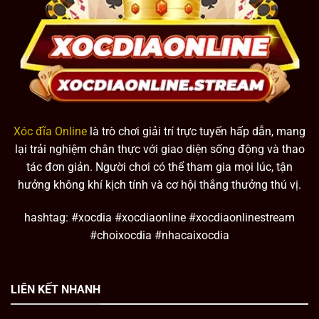
Xóc
đĩa
Online
là
trò
chơi
giải
trí
trực
tuyến
hấp
dẫn,
mang
lại
trải
nghiệm
chân
thực
với
giao
diện
sống
động
và
thao
tác
đơn
giản.
Người
chơi
có
thể
tham
gia
mọi
lúc,
tận
hưởng
không
khí
kịch
tính
và
cơ
hội
thắng
thưởng
thú
vị.
hashtag: #xocdia
#xocdiaonline #xocdiaonlinestream
#choixocdia #nhacaixocdia
LIÊN KẾT NHANH