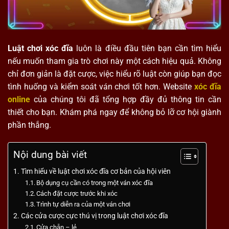
Luật chơi xóc đĩa
luôn là điều đầu tiên bạn cần tìm hiểu
nếu muốn tham gia trò chơi này một cách hiệu quả. Không
chỉ đơn giản là đặt cược, việc hiểu rõ luật còn giúp bạn đọc
tình huống và kiểm soát ván chơi tốt hơn. Website
xóc đĩa
online
của chúng tôi đã tổng hợp đầy đủ thông tin cần
thiết cho bạn. Khám phá ngay để không bỏ lỡ cơ hội giành
phần thắng.
Nội dung bài viết
Tìm hiểu về luật chơi xóc đĩa cơ bản của hội viên
Bộ dụng cụ cần có trong một ván xóc đĩa
Cách đặt cược trước khi xóc
Trình tự diễn ra của một ván chơi
Các cửa cược cực thú vị trong luật chơi xóc đĩa
Cửa chẵn – lẻ