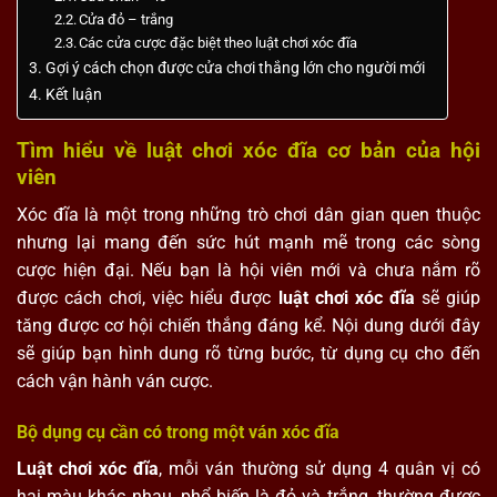
Cửa đỏ – trắng
Các cửa cược đặc biệt theo luật chơi xóc đĩa
Gợi ý cách chọn được cửa chơi thắng lớn cho người mới
Kết luận
Tìm hiểu về luật chơi xóc đĩa cơ bản của hội
viên
Xóc đĩa là một trong những trò chơi dân gian quen thuộc
nhưng lại mang đến sức hút mạnh mẽ trong các sòng
cược hiện đại. Nếu bạn là hội viên mới và chưa nắm rõ
được cách chơi, việc hiểu được
luật chơi xóc đĩa
sẽ giúp
tăng được cơ hội chiến thắng đáng kể. Nội dung dưới đây
sẽ giúp bạn hình dung rõ từng bước, từ dụng cụ cho đến
cách vận hành ván cược.
Bộ dụng cụ cần có trong một ván xóc đĩa
Luật chơi xóc đĩa
, mỗi ván thường sử dụng 4 quân vị có
hai màu khác nhau, phổ biến là đỏ và trắng, thường được